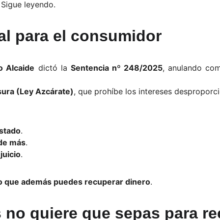
Sigue leyendo.
tal para el consumidor
o Alcaide
dictó la
Sentencia nº 248/2025
, anulando co
sura (Ley Azcárate)
, que prohíbe los intereses desproporc
estado
.
 de más
.
juicio
.
ino que además puedes recuperar dinero
.
s no quiere que sepas para r