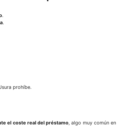
o
.
ra
.
 Usura prohíbe.
te el coste real del préstamo
, algo muy común en