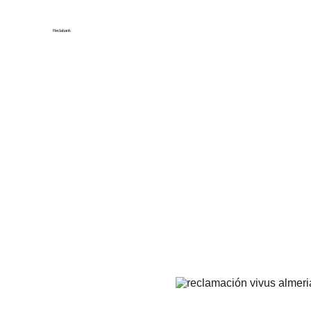
Inic
Reclabank
Recla
Reclamación prestamos Vivus