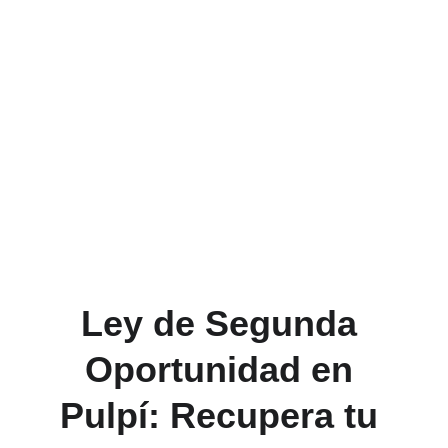
Luchamos por la segunda oportunidad que 
mereces. Contacta con nosotros para 
beneficiarte de la ley de segunda 
oportunidad. Expertos en ley de segunda 
oportunidad en la provincia de Almería. 
Ley de Segunda 
Oportunidad en 
Pulpí: Recupera tu 