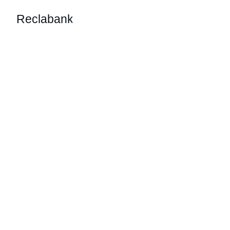
Reclabank
ABOGADO LEY 
SEGUNDA 
OPORTUNIDAD 
PULPÍ
Reclabank