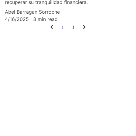
recuperar su tranquilidad financiera.
Abel Barragan Sorroche
4/16/2025
3 min read
1
2
Reclabank Almería
En Reclabank Almería, defendemos tus 
derechos en derecho bancario y te 
ayudamos a recuperar lo que te 
pertenece con un servicio 
personalizado.
C. José Díaz Gálvez, 04006, Almeria